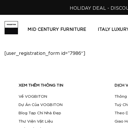
Skip
HOLIDAY DEAL - DISCO
to
content
MID CENTURY FURNITURE
ITALY LUXUR
[user_registration_form id=”7986″]
XEM THÊM THÔNG TIN
DỊCH 
Về VOGBITON
Thông 
Dự Án Của VOGBITON
Tuỳ Ch
Blog Tạp Chí Nhà Đẹp
Theo D
Thư Viện Vật Liệu
Giao H