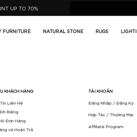
UNT UP TO 70%
Y FURNITURE
NATURAL STONE
RUGS
LIGHT
VỤ KHÁCH HÀNG
TÀI KHOẢN
Tin Liên Hệ
Đăng Nhập / Đăng Ký
ỉnh Riêng
Hợp Tác / Thương Mại
õi Đơn Hàng
Affiliate Program
àng và Hoàn Trả