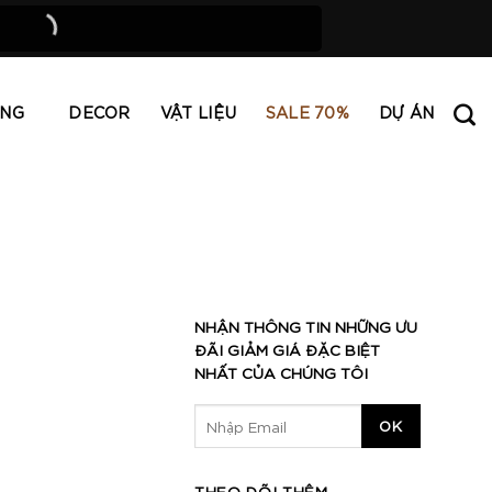
ING
DECOR
VẬT LIỆU
SALE 70%
DỰ ÁN
NHẬN THÔNG TIN NHỮNG ƯU
ĐÃI GIẢM GIÁ ĐẶC BIỆT
NHẤT CỦA CHÚNG TÔI
THEO DÕI THÊM