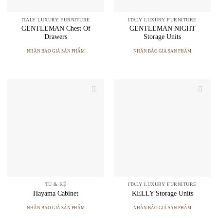
ITALY LUXURY FURNITURE
ITALY LUXURY FURNITURE
GENTLEMAN Chest Of
GENTLEMAN NIGHT
Drawers
Storage Units
NHẬN BÁO GIÁ SẢN PHẨM
NHẬN BÁO GIÁ SẢN PHẨM
TỦ & KỆ
ITALY LUXURY FURNITURE
Hayama Cabinet
KELLY Storage Units
NHẬN BÁO GIÁ SẢN PHẨM
NHẬN BÁO GIÁ SẢN PHẨM