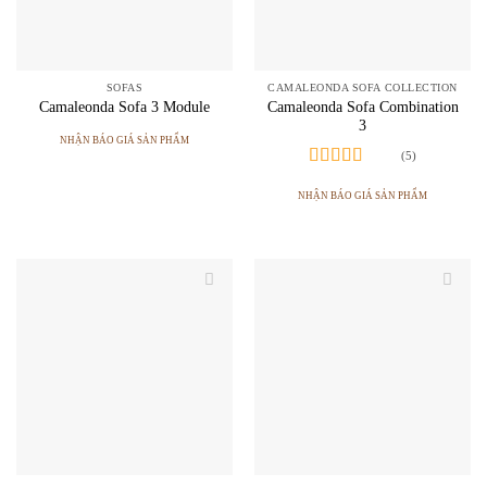
SOFAS
CAMALEONDA SOFA COLLECTION
Camaleonda Sofa Combination
Camaleonda Sofa 3 Module
3
NHẬN BÁO GIÁ SẢN PHẨM
(5)
Được xếp
hạng
4.80
5
NHẬN BÁO GIÁ SẢN PHẨM
sao