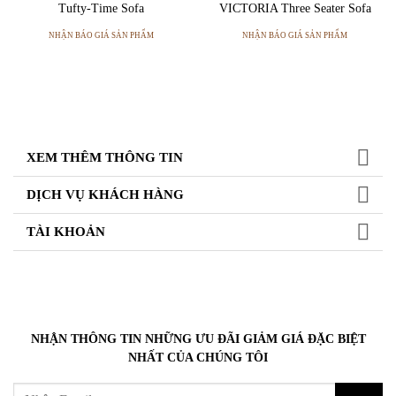
Tufty-Time Sofa
VICTORIA Three Seater Sofa
NHẬN BÁO GIÁ SẢN PHẨM
NHẬN BÁO GIÁ SẢN PHẨM
XEM THÊM THÔNG TIN
DỊCH VỤ KHÁCH HÀNG
TÀI KHOẢN
NHẬN THÔNG TIN NHỮNG ƯU ĐÃI GIẢM GIÁ ĐẶC BIỆT
NHẤT CỦA CHÚNG TÔI