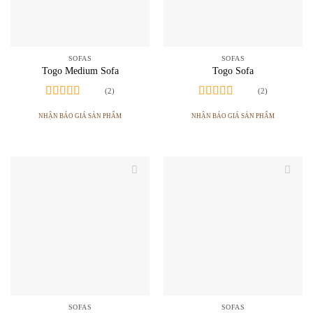
SOFAS
SOFAS
Togo Medium Sofa
Togo Sofa
(2)
(2)
Được xếp
Được xếp
hạng
5.00
5
hạng
4.50
NHẬN BÁO GIÁ SẢN PHẨM
NHẬN BÁO GIÁ SẢN PHẨM
sao
5 sao
SOFAS
SOFAS