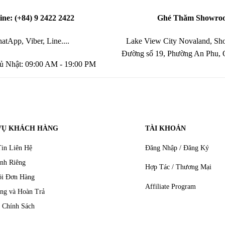
ine: (+84) 9 2422 2422
Ghé Thăm Showro
atApp, Viber, Line....
Lake View City Novaland, Sho
Đường số 19, Phường An Phu,
ủ Nhật: 09:00 AM - 19:00 PM
VỤ KHÁCH HÀNG
TÀI KHOẢN
in Liên Hệ
Đăng Nhập / Đăng Ký
nh Riêng
Hợp Tác / Thương Mại
õi Đơn Hàng
Affiliate Program
ng và Hoàn Trả
 Chính Sách