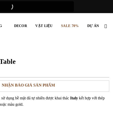
G
DECOR
VẬT LIỆU
SALE 70%
DỰ ÁN
Table
NHẬN BÁO GIÁ SẢN PHẨM
 sử dụng bề mặt đá tự nhiên được khai thác
Italy
kết hợp với thép
hoặc màu gold.