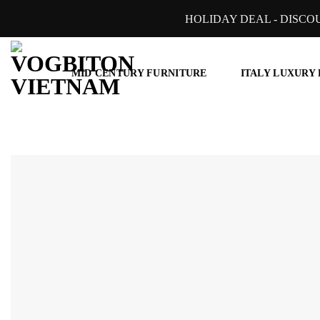
Skip
HOLIDAY DEAL - DISCO
to
content
MID CENTURY FURNITURE
ITALY LUXURY