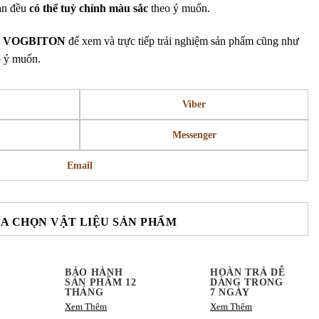
tan đều
có thể tuỳ chỉnh
màu sắc
theo ý muốn.
m
VOGBITON
để xem và trực tiếp trải nghiệm sản phẩm cũng như
o ý muốn.
Viber
Messenger
Email
A CHỌN VẬT LIỆU SẢN PHẨM
BẢO HÀNH
HOÀN TRẢ DỄ
SẢN PHẨM 12
DÀNG TRONG
THÁNG
7 NGÀY
Xem Thêm
Xem Thêm