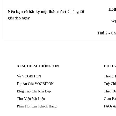
Hotl
Nếu bạn có bất kỳ một thắc mắc?
Chúng tôi
giải đáp ngay
Wh
Thứ 2 - Ch
XEM THÊM THÔNG TIN
DỊCH 
Về VOGBITON
Thông T
Dự Án Của VOGBITON
Tuỳ Chỉ
Blog Tạp Chí Nhà Đẹp
Theo D
Thư Viện Vật Liệu
Giao Hà
Phản Hồi Của Khách Hàng
FAQs &