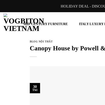
Skip
HOLIDAY DEAL - DISCO
to
content
MID CENTURY FURNITURE
ITALY LUXURY
BLOG NỘI THẤT
Canopy House by Powell &
30
Th1