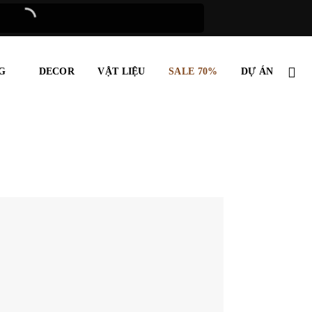
G
DECOR
VẬT LIỆU
SALE 70%
DỰ ÁN