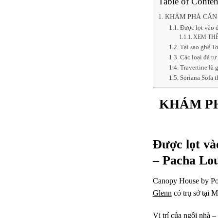
Table of Conten
KHÁM PHÁ CĂN H
Được lọt vào 
XEM THÊ
Tại sao ghế To
Các loại đá tự
Travertine là 
Soriana Sofa t
KHÁM PH
Được lọt và
– Pacha Lo
Canopy House by Powe
Glenn
có trụ sở tại M
Vị trí của ngôi nhà –