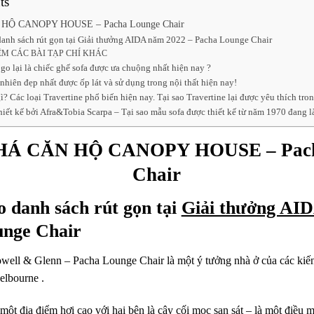
ts
Ộ CANOPY HOUSE – Pacha Lounge Chair
danh sách rút gọn tại Giải thưởng AIDA năm 2022 – Pacha Lounge Chair
M CÁC BÀI TẠP CHÍ KHÁC
go lại là chiếc ghế sofa được ưa chuộng nhất hiện nay ?
 nhiên đẹp nhất được ốp lát và sử dụng trong nội thất hiện nay!
gì? Các loại Travertine phổ biến hiện nay. Tại sao Travertine lại được yêu thích tr
hiết kế bởi Afra&Tobia Scarpa – Tại sao mẫu sofa được thiết kế từ năm 1970 đang 
Á CĂN HỘ CANOPY HOUSE – Pach
Chair
o danh sách rút gọn tại
Giải thưởng AI
unge Chair
ll & Glenn – Pacha Lounge Chair là một ý tưởng nhà ở của các kiến 
elbourne .
 một địa điểm hơi cao với hai bên là cây cối mọc san sát – là một điều