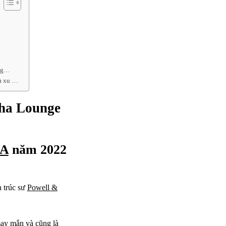
ong…
là xu …
a Lounge
DA
năm 2022
​​trúc sư
Powell &
 may mắn và cũng là