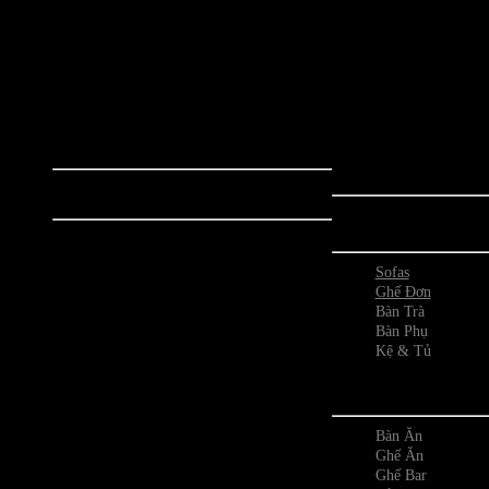
Bộ sưu tập các sản phẩm nội thất biểu
Bộ sưu tập nội thất nổ
tượng mang phong cách đương đại như:
thiết kế đến từ đất n
Mid-Century, Modern
phong cách thiết kế đ
Classics,PodArt.... Các sản phẩm đều là
và tinh tế, những sả
thiết kế đương đại từ những năm 1970
mẫu mã, được ứng dụ
trở về trước, được yêu thích và sử dụng
tiến nhằm tối ưu trải
phổ biến trên toàn thế giới.
cho người
Bộ Sưu Tập
Phòng K
Togo Sofa
Prado Sofa
Sofas
Ploum Sofa
Ghế Đơn
Bubble Sofa
Bàn Trà
Soriana Sofa
Bàn Phụ
Mah Jong Sofa
Kệ & Tủ
Sesann Sofa
Camaleonda Sofa
Phòng
Le Bambole Sofa
Pacha Pacha Sofa
Segment Table
Bàn Ăn
Inverted Gravity
Ghế Ăn
Ocean Memories
Ghế Bar