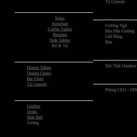
Tủ Console
Phòng Khách
Phòng 
Sofas
Armchair
Giường Ngủ
Coffee Tables
Bàn Đầu Giường
Benches
Ghế Băng
Side Tables
Bàn
Kệ & Tủ
Outdo
Phòng Ăn
Nội Thất Outdoor
Dining Tables
Dining Chairs
Phòng O
Bar Chair
Tủ Console
Phòng CEO - Off
Phòng Ngủ
Giường
Desks
Side Bed
Gương