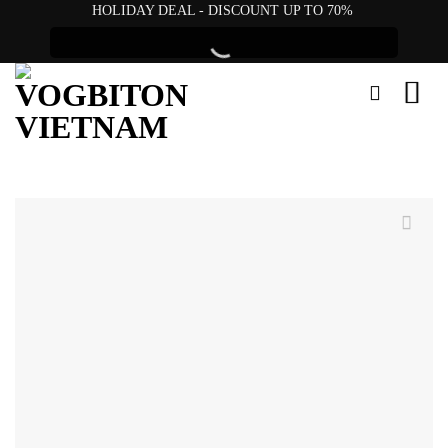
Skip
HOLIDAY DEAL - DISCOUNT UP TO 70%
to
content