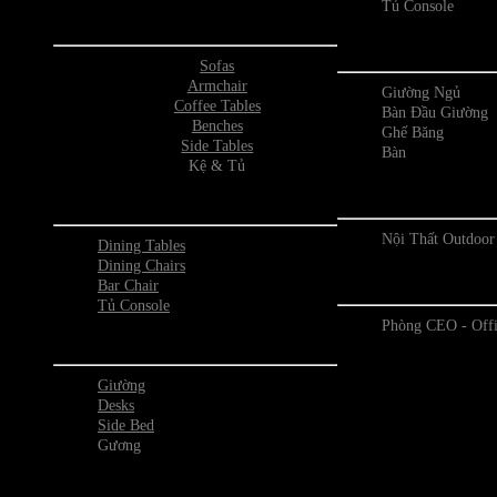
Tủ Console
Phòng Khách
Phòng 
Sofas
Armchair
Giường Ngủ
Coffee Tables
Bàn Đầu Giường
Benches
Ghế Băng
Side Tables
Bàn
Kệ & Tủ
Outdo
Phòng Ăn
Nội Thất Outdoor
Dining Tables
Dining Chairs
Phòng O
Bar Chair
Tủ Console
Phòng CEO - Off
Phòng Ngủ
Giường
Desks
Side Bed
Gương