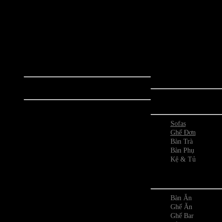
Bộ sưu tập các sản phẩm nội thất biểu
Bộ sưu tập nội thất nổ
tượng mang phong cách đương đại như:
thiết kế đến từ đất n
Mid-Century, Modern
phong cách thiết kế đ
Classics,PodArt.... Các sản phẩm đều là
và tinh tế, những sả
thiết kế đương đại từ những năm 1970
mẫu mã, được ứng dụ
trở về trước, được yêu thích và sử dụng
tiến nhằm tối ưu trải
phổ biến trên toàn thế giới.
cho người
Bộ Sưu Tập
Phòng K
Togo Sofa
Prado Sofa
Sofas
Ploum Sofa
Ghế Đơn
Bubble Sofa
Bàn Trà
Soriana Sofa
Bàn Phụ
Mah Jong Sofa
Kệ & Tủ
Sesann Sofa
Camaleonda Sofa
Phòng
Le Bambole Sofa
Pacha Pacha Sofa
Segment Table
Bàn Ăn
Inverted Gravity
Ghế Ăn
Ocean Memories
Ghế Bar