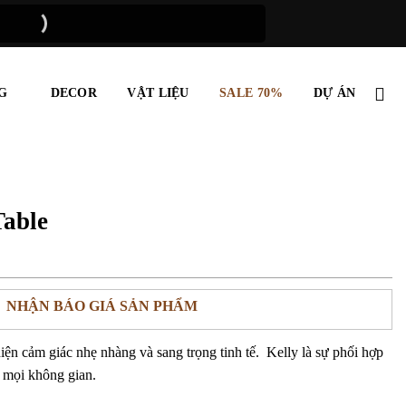
G
DECOR
VẬT LIỆU
SALE 70%
DỰ ÁN
able
NHẬN BÁO GIÁ SẢN PHẨM
hiện cảm giác nhẹ nhàng và sang trọng tinh tế. Kelly là sự phối hợp
 mọi không gian.