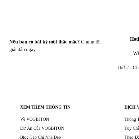
Hotl
Nếu bạn có bất kỳ một thắc mắc?
Chúng tôi
giải đáp ngay
Wh
Thứ 2 - Ch
XEM THÊM THÔNG TIN
DỊCH 
Về VOGBITON
Thông T
Dự Án Của VOGBITON
Tuỳ Chỉ
Blog Tạp Chí Nhà Đẹp
Theo D