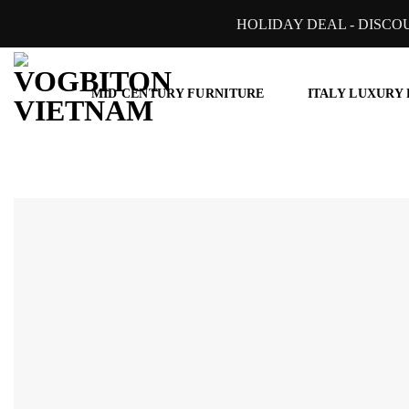
Skip
HOLIDAY DEAL - DISCO
to
content
MID CENTURY FURNITURE
ITALY LUXURY