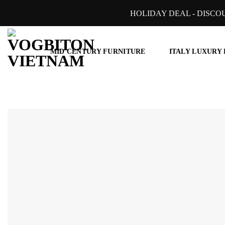
Skip
HOLIDAY DEAL - DISCO
to
content
MID CENTURY FURNITURE
ITALY LUXURY