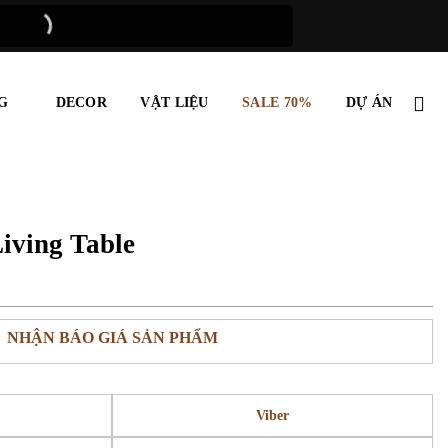
G
DECOR
VẬT LIỆU
SALE 70%
DỰ ÁN
iving Table
NHẬN BÁO GIÁ SẢN PHẨM
Viber