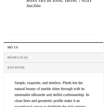
HOÀN TRẢ DỄ DÀNG TRONG 7 NGÀY
Xem Thêm
MÔ TẢ
ĐÁNH GIÁ (0)
BẢO HÀNH
Simple, exquisite, and timeless. Plinth lets the
natural beauty of marble shine through with its
minimalist silhouette and skilful craftsmanship. Its
clean lines and geometric profile make it an
exceptional canvas to highlight the rich veining,