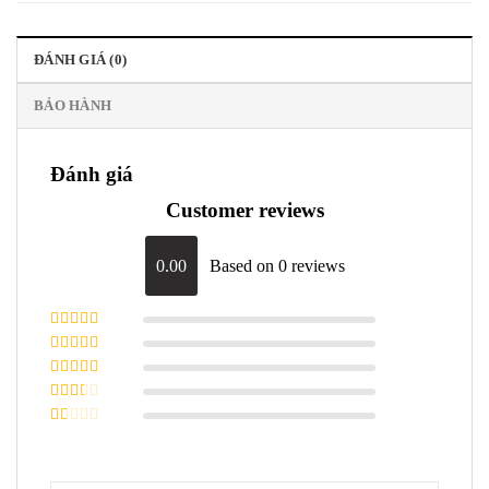
ĐÁNH GIÁ (0)
BẢO HÀNH
Đánh giá
Customer reviews
0.00
Based on 0 reviews
Được xếp
hạng
5
5 sao
Được xếp
hạng
4
5
Được
sao
xếp
Được
hạng
3
xếp
5 sao
Được
hạng
xếp
2
5
hạng
sao
1