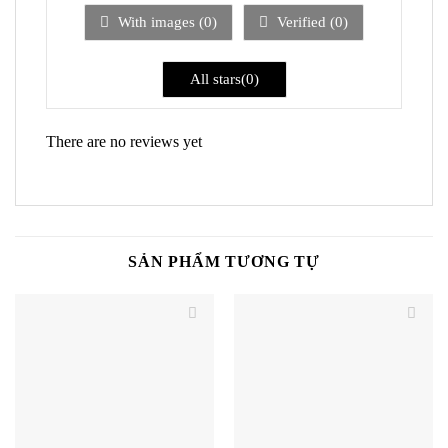
5
With images (
0
)
Verified (
0
)
sao
All stars(
0
)
There are no reviews yet
SẢN PHẨM TƯƠNG TỰ