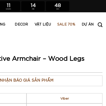
11
14
47
HOURS
MIN
SEC
ING
DECOR
VẬT LIỆU
SALE 70%
DỰ ÁN
tive Armchair – Wood Legs
NHẬN BÁO GIÁ SẢN PHẨM
Viber