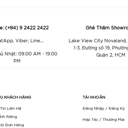
ne: (+84) 9 2422 2422
Ghé Thăm Showr
App, Viber, Line....
Lake View City Novaland
1-3, Đường số 19, Phườn
hủ Nhật: 09:00 AM - 19:00
Quận 2, HCM
PM
VỤ KHÁCH HÀNG
TÀI KHOẢN
Tin Liên Hệ
Đăng Nhập / Đăng Ký
ỉnh Riêng
Hợp Tác / Thương Mại
õi Đơn Hàng