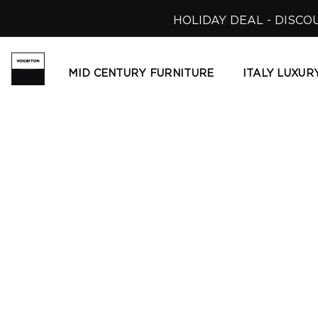
Skip
HOLIDAY DEAL - DISCO
to
content
MID CENTURY FURNITURE
ITALY LUXUR