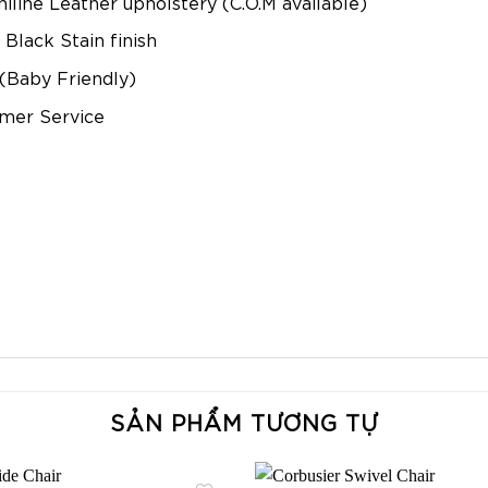
iline Leather upholstery (C.O.M available)
Black Stain finish
 (Baby Friendly)
omer Service
SẢN PHẨM TƯƠNG TỰ