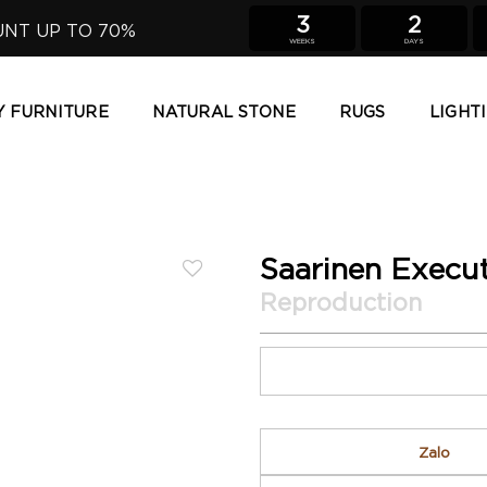
3
2
UNT UP TO 70%
WEEKS
DAYS
Y FURNITURE
NATURAL STONE
RUGS
LIGHT
Saarinen Execu
Zalo