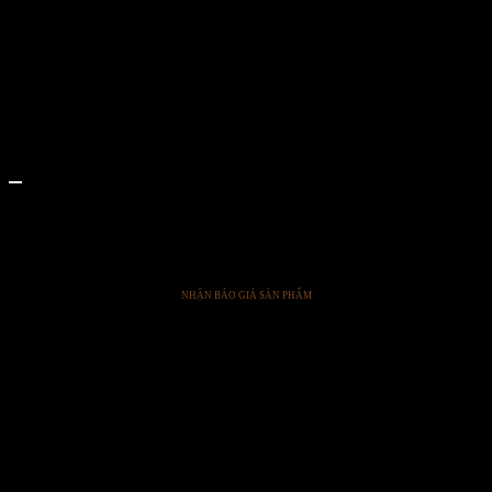
Coda
CODA-PETROLE
NHẬN BÁO GIÁ SẢN PHẨM
SẢN PHẨM TRONG DỰ ÁN CỦA VOGBITON