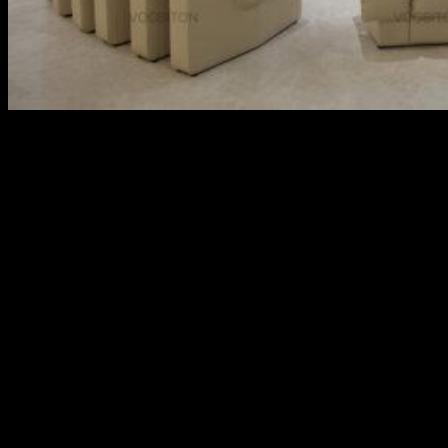
Penthouse Thames The River Thu Thiem
VOGBITON's Project