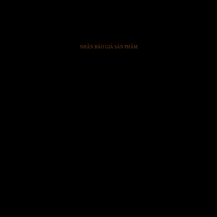
Coda
CODA-CIEL
NHẬN BÁO GIÁ SẢN PHẨM