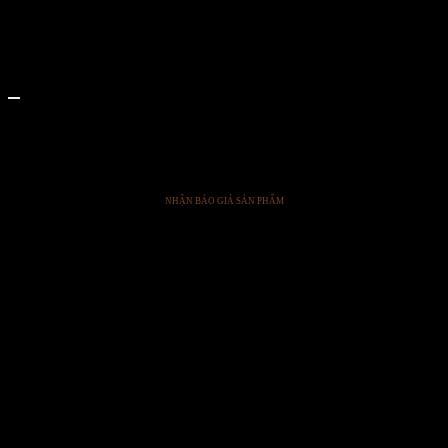
Coda
CODA-CREME / ROUGE
NHẬN BÁO GIÁ SẢN PHẨM