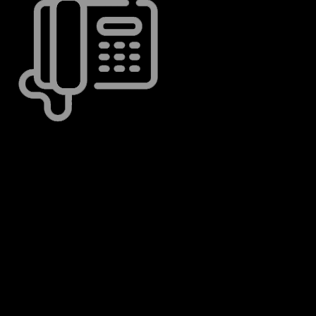
Hotline: (+84) 9 2422 2422
WhatApp, Viber, Line....
Thứ 2 - Chủ Nhật: 09:00 AM - 19:00 PM
Ghé Thăm Showroom