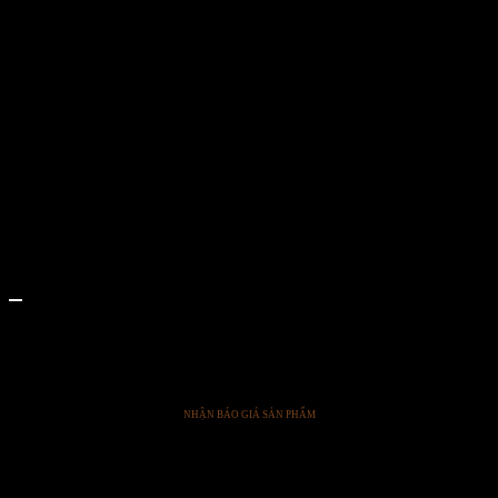
Coda
CODA-CREME / NOIR
NHẬN BÁO GIÁ SẢN PHẨM