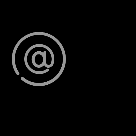
Lake View City Novaland, Shophouse 1-3, Đường số 19,
Phường An Phu, Quận 2, HCM
Email: info@vogbiton.com
Chúng tôi thường trả lời trong vòng 1 giờ