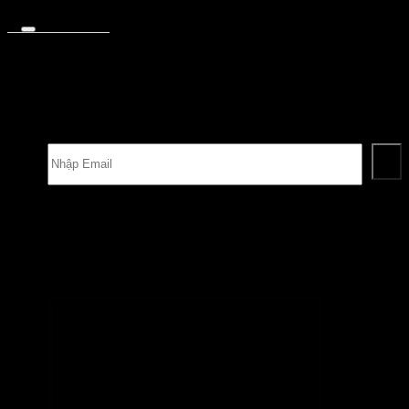
TÀI KHOẢN
Đăng Nhập / Đăng Ký
Hợp Tác / Thương Mại
Affiliate Program
NHẬN THÔNG TIN NHỮNG ƯU ĐÃI GIẢM GIÁ ĐẶC BIỆT NHẤT
CỦA CHÚNG TÔI
THEO DÕI THÊM