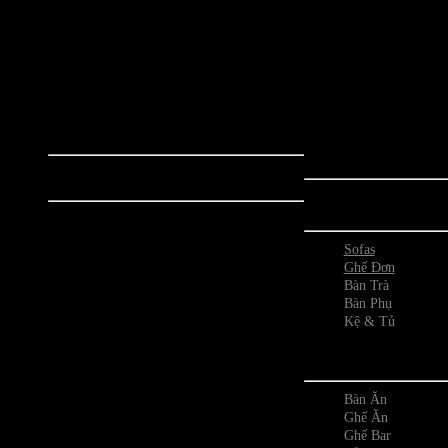
Bộ sưu tập các sản phẩm nội thất biểu
Bộ sưu tập nội thất nổ
tượng mang phong cách đương đại như:
thiết kế đến từ đất n
Mid-Century, Modern
phong cách thiết kế đ
Classics,PodArt.... Các sản phẩm đều là
và tinh tế, những sả
thiết kế đương đại từ những năm 1970
mẫu mã, được ứng dụ
trở về trước, được yêu thích và sử dụng
tiến nhằm tối ưu trải
phổ biến trên toàn thế giới.
cho người
Bộ Sưu Tập
Phòng K
Togo Sofa
Prado Sofa
Sofas
Ploum Sofa
Ghế Đơn
Bubble Sofa
Bàn Trà
Soriana Sofa
Bàn Phụ
Mah Jong Sofa
Kệ & Tủ
Sesann Sofa
Camaleonda Sofa
Phòng
Le Bambole Sofa
Pacha Pacha Sofa
Segment Table
Bàn Ăn
Inverted Gravity
Ghế Ăn
Ocean Memories
Ghế Bar