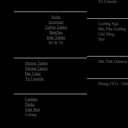
Tủ Console
Phòng Khách
Phòng 
Sofas
Armchair
Giường Ngủ
Coffee Tables
Bàn Đầu Giường
Benches
Ghế Băng
Side Tables
Bàn
Kệ & Tủ
Outdo
Phòng Ăn
Nội Thất Outdoor
Dining Tables
Dining Chairs
Phòng O
Bar Chair
Tủ Console
Phòng CEO - Off
Phòng Ngủ
Giường
Desks
Side Bed
Gương