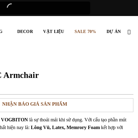
G
DECOR
VẬT LIỆU
SALE 70%
DỰ ÁN
 Armchair
NHẬN BÁO GIÁ SẢN PHẨM
a
VOGBITON
là sự thoải mái khi sử dụng. Với cấu tạo phần mút
hất hiện nay là:
Lông Vũ, Latex, Memrory Foam
kết hợp với