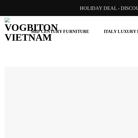
Skip
HOLIDAY DEAL - DISCO
to
content
MID CENTURY FURNITURE
ITALY LUXURY