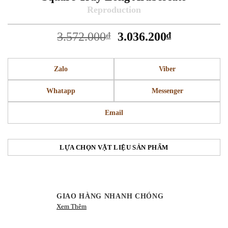
Giá
Giá
3.572.000
₫
3.036.200
₫
gốc
hiện
là:
tại
Zalo
Viber
3.572.000₫.
là:
3.036.200₫
Whatapp
Messenger
Email
LỰA CHỌN VẬT LIỆU SẢN PHẨM
GIAO HÀNG NHANH CHÓNG
Xem Thêm