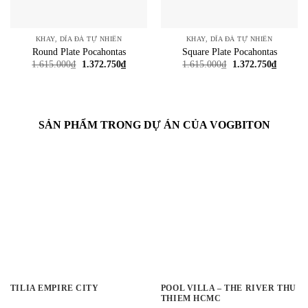
KHAY, DĨA ĐÁ TỰ NHIÊN
KHAY, DĨA ĐÁ TỰ NHIÊN
Round Plate Pocahontas
Square Plate Pocahontas
Giá
Giá
Giá
Giá
1.615.000
₫
1.372.750
₫
1.615.000
₫
1.372.750
₫
gốc
hiện
gốc
hiện
là:
tại
là:
tại
1.615.000₫.
là:
1.615.000₫.
là:
1.372.750₫.
1.372.7
SẢN PHẨM TRONG DỰ ÁN CỦA VOGBITON
TILIA EMPIRE CITY
POOL VILLA – THE RIVER THU
THIEM HCMC