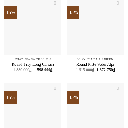
-15%
-15%
KHAY, DĨA ĐÁ TỰ NHIÊN
KHAY, DĨA ĐÁ TỰ NHIÊN
Round Tray Long Carrara
Round Plate Veder Alpi
Giá
Giá
Giá
Giá
1.880.000
₫
1.598.000
₫
1.615.000
₫
1.372.750
₫
gốc
hiện
gốc
hiện
là:
tại
là:
tại
1.880.000₫.
là:
1.615.000₫.
là:
1.598.000₫.
1.372.7
-15%
-15%