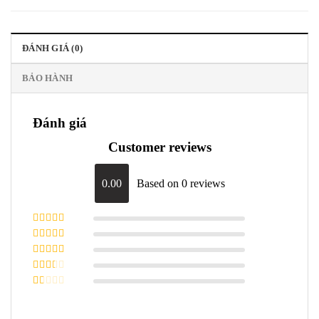
ĐÁNH GIÁ (0)
BẢO HÀNH
Đánh giá
Customer reviews
0.00
Based on 0 reviews
Được xếp
hạng
5
5 sao
Được xếp
hạng
4
5
Được
sao
xếp
Được
hạng
3
xếp
5 sao
Được
hạng
xếp
2
5
hạng