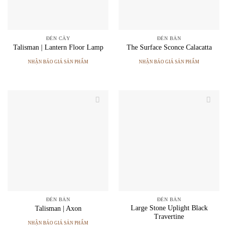
ĐÈN CÂY
ĐÈN BÀN
Talisman | Lantern Floor Lamp
The Surface Sconce Calacatta
NHẬN BÁO GIÁ SẢN PHẨM
NHẬN BÁO GIÁ SẢN PHẨM
ĐÈN BÀN
ĐÈN BÀN
Large Stone Uplight Black
Talisman | Axon
Travertine
NHẬN BÁO GIÁ SẢN PHẨM