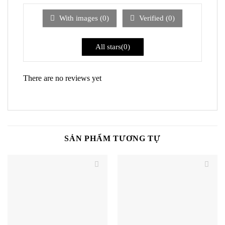
sao
1
5
With images (
0
)
Verified (
0
)
sao
All stars(
0
)
There are no reviews yet
SẢN PHẨM TƯƠNG TỰ