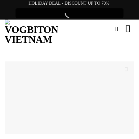
Skip
HOLIDAY DEAL - DISCOUNT UP TO 70%
to
content