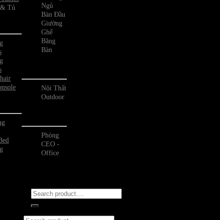
Ngủ
 & Tủ
Bàn Đầu
 Ăn
Giường
Ghế
Băng
g
Bàn
s
g
Outdoor
s
hair
nsole
Nội Thất
Outdoor
Ngủ
Phòng Office
ng
Phòng
Bed
CEO -
g
Office
Tìm
kiếm:
Tìm