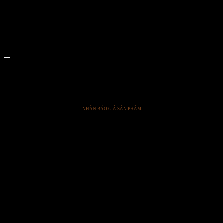
COFFEE TABLES
Morro Square Coffee Table
NHẬN BÁO GIÁ SẢN PHẨM