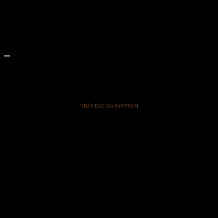
COFFEE TABLES
Ocean Memories Circular Low Table Xxl (Black)
NHẬN BÁO GIÁ SẢN PHẨM