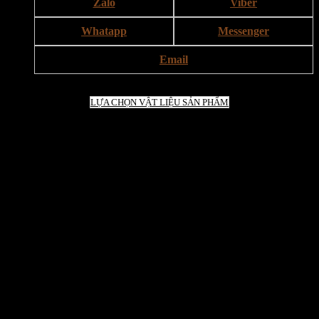
Zalo
Viber
Whatapp
Messenger
Email
LỰA CHỌN VẬT LIỆU SẢN PHẨM
Giao hàng nhanh chóng
Xem Thêm
Bảo hành sản phẩm 12 tháng
Xem Thêm