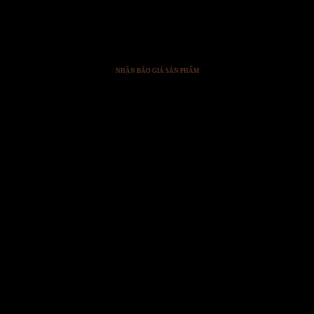
COFFEE TABLES
Mineral Coffee Table
NHẬN BÁO GIÁ SẢN PHẨM
SẢN PHẨM TRONG DỰ ÁN CỦA VOGBITON