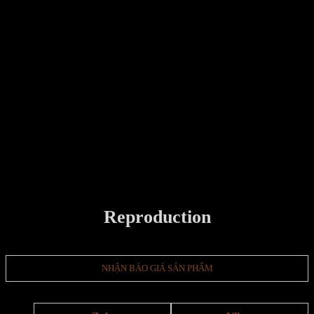
Tebe Coffee Table – Green
Onyx Marble
NHẬN BÁO GIÁ SẢN PHẨM