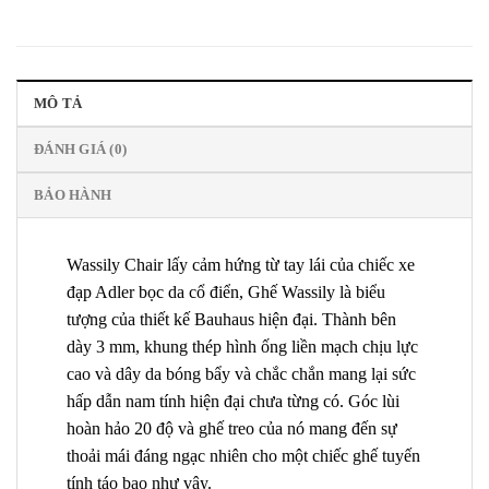
MÔ TẢ
ĐÁNH GIÁ (0)
BẢO HÀNH
Wassily Chair lấy cảm hứng từ tay lái của chiếc xe
đạp Adler bọc da cổ điển, Ghế Wassily là biểu
tượng của thiết kế Bauhaus hiện đại. Thành bên
dày 3 mm, khung thép hình ống liền mạch chịu lực
cao và dây da bóng bẩy và chắc chắn mang lại sức
hấp dẫn nam tính hiện đại chưa từng có. Góc lùi
hoàn hảo 20 độ và ghế treo của nó mang đến sự
thoải mái đáng ngạc nhiên cho một chiếc ghế tuyến
tính táo bạo như vậy.