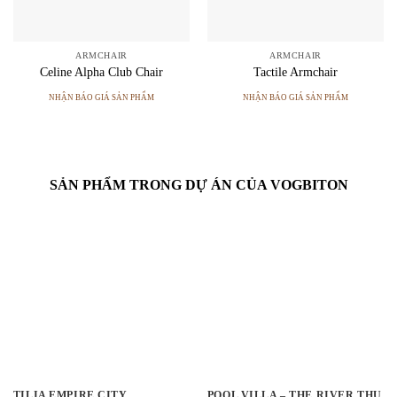
ARMCHAIR
ARMCHAIR
Celine Alpha Club Chair
Tactile Armchair
NHẬN BÁO GIÁ SẢN PHẨM
NHẬN BÁO GIÁ SẢN PHẨM
SẢN PHẨM TRONG DỰ ÁN CỦA VOGBITON
TILIA EMPIRE CITY
POOL VILLA – THE RIVER THU