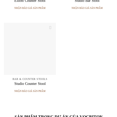
Elliott Counter Stool
Studio Bar Stool
NHẬN BÁO GIÁ SẢN PHẨM
NHẬN BÁO GIÁ SẢN PHẨM
BAR & COUNTER STOOLS
Studio Counter Stool
NHẬN BÁO GIÁ SẢN PHẨM
SẢN PHẨM TRONG DỰ ÁN CỦA VOGBITON