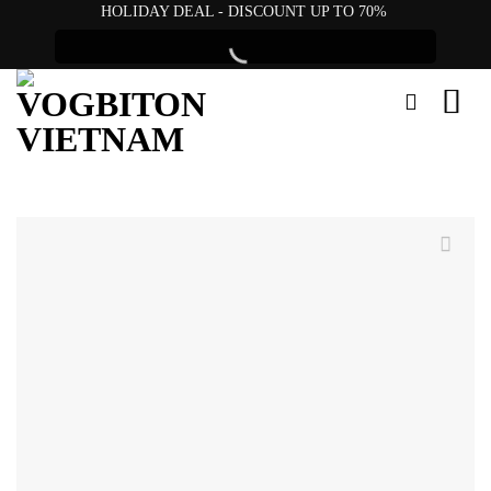
Skip
HOLIDAY DEAL - DISCOUNT UP TO 70%
to
content