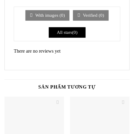
2
5
hạng
sao
1
5
With images (
0
)
Verified (
0
)
sao
All stars(
0
)
There are no reviews yet
SẢN PHẨM TƯƠNG TỰ