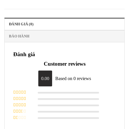
ĐÁNH GIÁ (0)
BẢO HÀNH
Đánh giá
Customer reviews
0.00
Based on 0 reviews
Được xếp
hạng
5
5 sao
Được xếp
hạng
4
5
Được
sao
xếp
Được
hạng
3
xếp
5 sao
Được
hạng
xếp