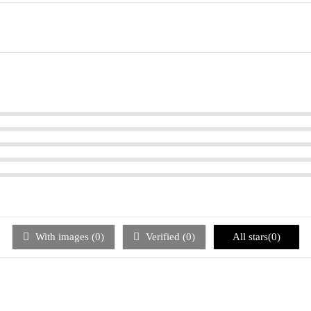
With images (
0
)
Verified (
0
)
All stars(
0
)