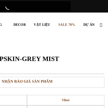
G
DECOR
VẬT LIỆU
SALE 70%
DỰ ÁN
PSKIN-GREY MIST
NHẬN BÁO GIÁ SẢN PHẨM
Viber