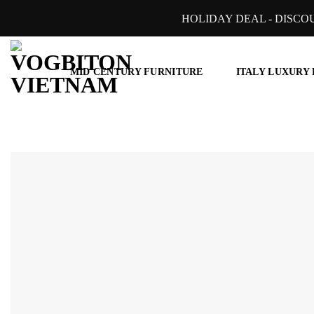
Skip
HOLIDAY DEAL - DISCO
to
content
MID CENTURY FURNITURE
ITALY LUXURY