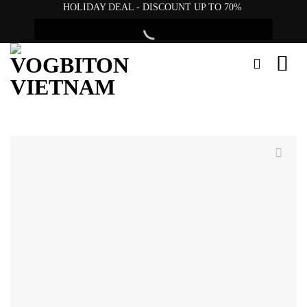
Skip
HOLIDAY DEAL - DISCOUNT UP TO 70%
to
content