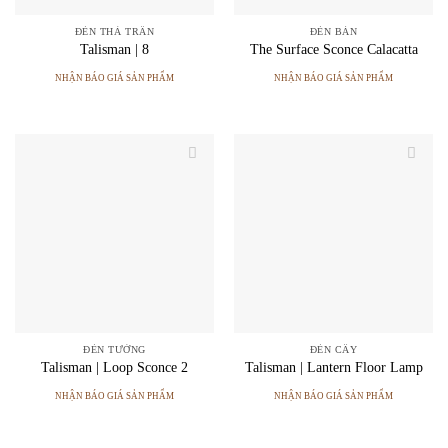
ĐÈN THẢ TRẦN
ĐÈN BÀN
Talisman | 8
The Surface Sconce Calacatta
NHẬN BÁO GIÁ SẢN PHẨM
NHẬN BÁO GIÁ SẢN PHẨM
ĐÈN TƯỜNG
ĐÈN CÂY
Talisman | Loop Sconce 2
Talisman | Lantern Floor Lamp
NHẬN BÁO GIÁ SẢN PHẨM
NHẬN BÁO GIÁ SẢN PHẨM