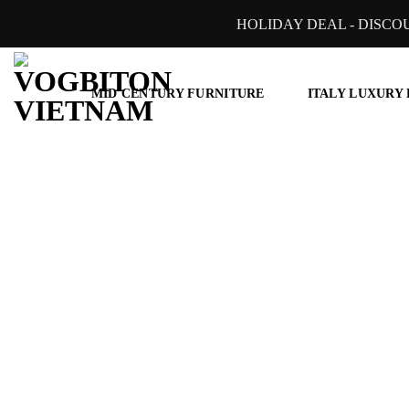
Skip
HOLIDAY DEAL - DISCO
to
content
MID CENTURY FURNITURE
ITALY LUXURY