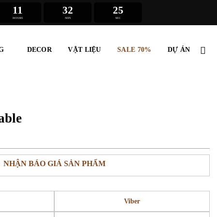
11
32
25
HOURS
MIN
SEC
G
DECOR
VẬT LIỆU
SALE 70%
DỰ ÁN
able
NHẬN BÁO GIÁ SẢN PHẨM
Viber