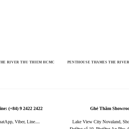
 THE RIVER THU THIEM HCMC
PENTHOUSE THAMES THE RIVER
ine: (+84) 9 2422 2422
Ghé Thăm Showro
atApp, Viber, Line....
Lake View City Novaland, Sho
Đường số 19, Phường An Phu,