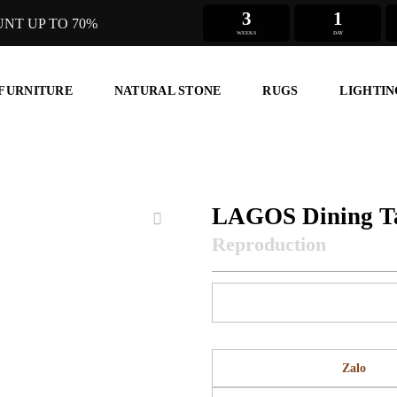
3
1
UNT UP TO 70%
WEEKS
DAY
 FURNITURE
NATURAL STONE
RUGS
LIGHTIN
LAGOS Dining T
Zalo