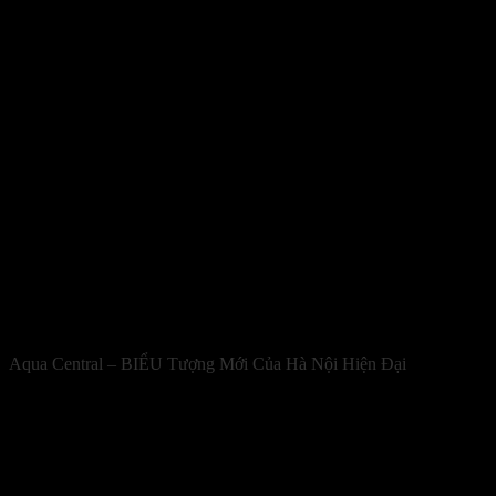
Aqua Central – BIỂU Tượng Mới Của Hà Nội Hiện Đại
Tích hợp đầy đủ những tiêu chuẩn cao cấp của một không gian làm
việc hiện đại, đáp ứng nhu cầu của các doanh nghiệp vừa và nhỏ.
Hanoi Aqua Central hứa hẹn đem đến một không gian làm việc
chuyên nghiệp và cao cấp.
Với vị trí kim cương nằm giữa trung tâm quận Ba Đình, Hanoi