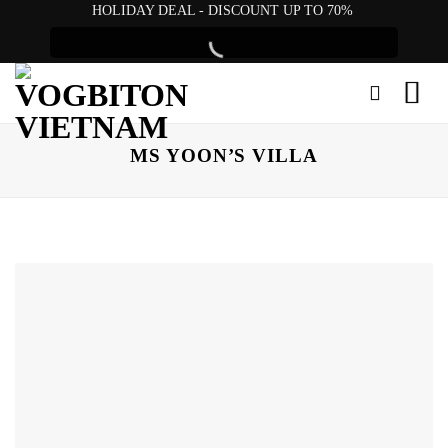
Skip
HOLIDAY DEAL - DISCOUNT UP TO 70%
to
content
MS YOON’S VILLA