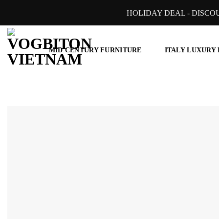
Skip
HOLIDAY DEAL - DISCO
to
content
MID CENTURY FURNITURE
ITALY LUXURY