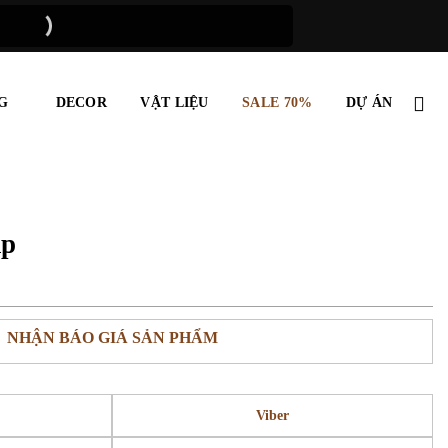
G
DECOR
VẬT LIỆU
SALE 70%
DỰ ÁN
mp
NHẬN BÁO GIÁ SẢN PHẨM
Viber