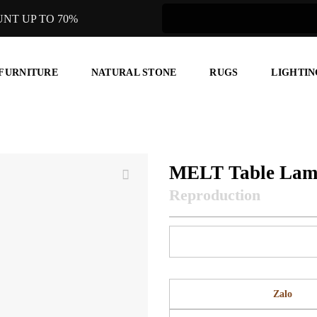
UNT UP TO 70%
 FURNITURE
NATURAL STONE
RUGS
LIGHTIN
MELT Table La
Zalo