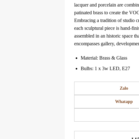
lacquer and porcelain are combi
patinated brass to create the VO
Embracing a tradition of studio c
each sculptural piece is hand-fin
assembled in an historic space th
encompasses gallery, developmen
Material: Brass & Glass
Bulbs: 1 x 3w LED, E27
Zalo
Whatapp