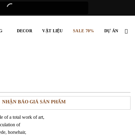
G
DECOR
VẬT LIỆU
SALE 70%
DỰ ÁN
NHẬN BÁO GIÁ SẢN PHẨM
e of a total work of art,
iculation of
ede, horsehair,