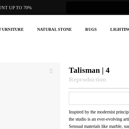
UNT UP TO 70%
 FURNITURE
NATURAL STONE
RUGS
LIGHTIN
Talisman | 4
Inspired by the modernist principl
the studio is an ever-evolving art
Sensual materials like marble, su