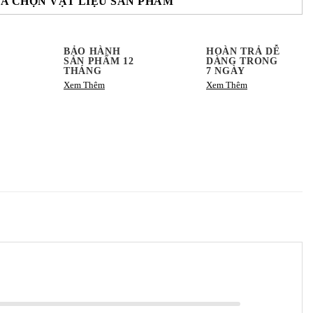
A CHỌN VẬT LIỆU SẢN PHẨM
BẢO HÀNH
HOÀN TRẢ DỄ
SẢN PHẨM 12
DÀNG TRONG
THÁNG
7 NGÀY
Xem Thêm
Xem Thêm