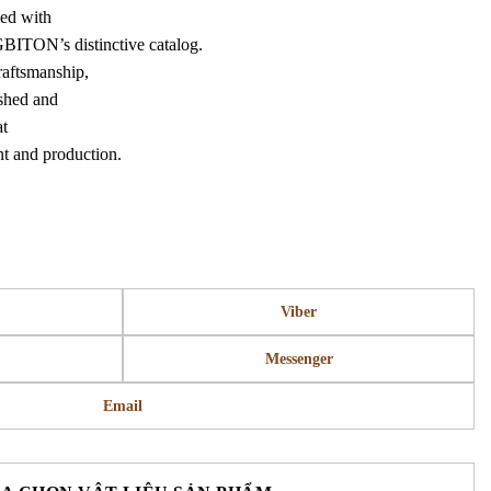
ned with
GBITON’s distinctive catalog.
raftsmanship,
ished and
at
t and production.
Viber
Messenger
Email