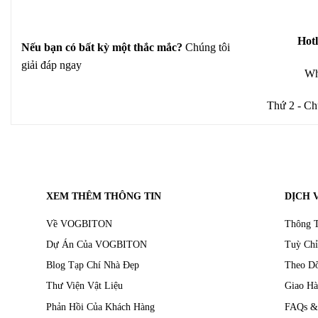
Hotl
Nếu bạn có bất kỳ một thắc mắc?
Chúng tôi
giải đáp ngay
Wh
Thứ 2 - Ch
XEM THÊM THÔNG TIN
DỊCH 
Về VOGBITON
Thông T
Dự Án Của VOGBITON
Tuỳ Chỉ
Blog Tạp Chí Nhà Đẹp
Theo D
Thư Viện Vật Liệu
Giao Hà
Phản Hồi Của Khách Hàng
FAQs &