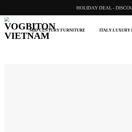
Skip
HOLIDAY DEAL - DISCO
to
content
MID CENTURY FURNITURE
ITALY LUXURY