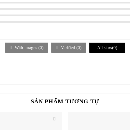
With images (
0
)
Verified (
0
)
All stars(
0
)
SẢN PHẨM TƯƠNG TỰ