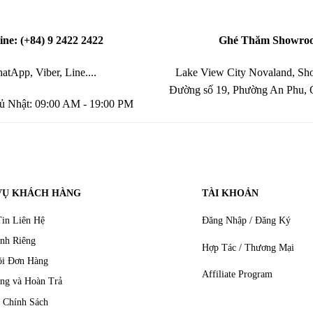
ine: (+84) 9 2422 2422
Ghé Thăm Showro
atApp, Viber, Line....
Lake View City Novaland, Sho
Đường số 19, Phường An Phu,
ủ Nhật: 09:00 AM - 19:00 PM
VỤ KHÁCH HÀNG
TÀI KHOẢN
in Liên Hệ
Đăng Nhập / Đăng Ký
nh Riêng
Hợp Tác / Thương Mại
õi Đơn Hàng
Affiliate Program
ng và Hoàn Trả
 Chính Sách