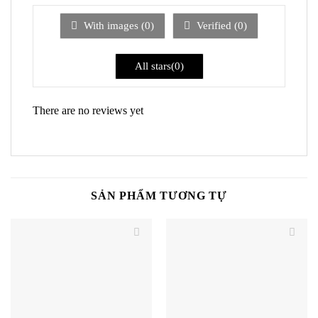
sao
1
5
With images (
0
)
Verified (
0
)
sao
All stars(
0
)
There are no reviews yet
SẢN PHẨM TƯƠNG TỰ