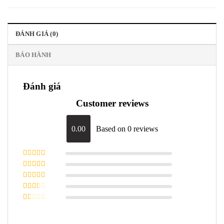
ĐÁNH GIÁ (0)
BẢO HÀNH
Đánh giá
Customer reviews
0.00
Based on 0 reviews
Được xếp
hạng
5
5 sao
Được xếp
hạng
4
5
Được
sao
xếp
Được
hạng
3
xếp
5 sao
Được
hạng
xếp
2
5
hạng