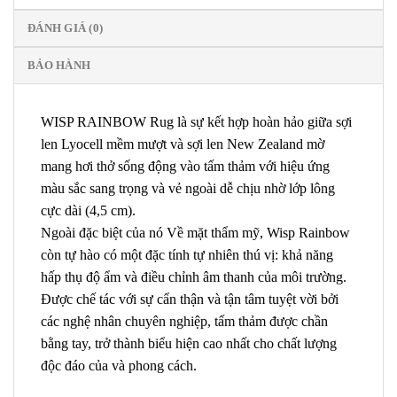
ĐÁNH GIÁ (0)
BẢO HÀNH
WISP RAINBOW Rug là sự kết hợp hoàn hảo giữa sợi
len Lyocell mềm mượt và sợi len New Zealand mờ
mang hơi thở sống động vào tấm thảm với hiệu ứng
màu sắc sang trọng và vẻ ngoài dễ chịu nhờ lớp lông
cực dài (4,5 cm).
‎Ngoài đặc biệt của nó Về mặt thẩm mỹ, Wisp Rainbow
còn tự hào có một đặc tính tự nhiên thú vị: khả năng
hấp thụ độ ẩm và điều chỉnh âm thanh của môi trường.
Được chế tác với sự cẩn thận và tận tâm tuyệt vời bởi
các nghệ nhân chuyên nghiệp, tấm thảm được chần
bằng tay, trở thành biểu hiện cao nhất cho chất lượng
độc đáo của và phong cách.