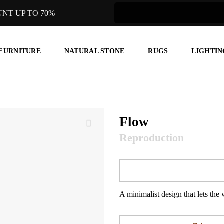
UNT UP TO 70%
 FURNITURE
NATURAL STONE
RUGS
LIGHTIN
Flow
A minimalist design that lets the 