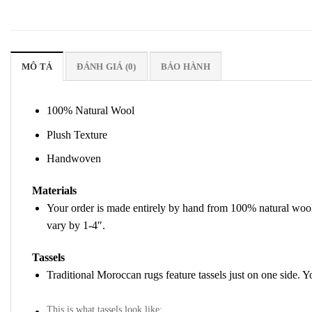
MÔ TẢ
ĐÁNH GIÁ (0)
BẢO HÀNH
100% Natural Wool
Plush Texture
Handwoven
Materials
Your order is made entirely by hand from 100% natural wool, 
vary by 1-4″.
Tassels
Traditional Moroccan rugs feature tassels just on one side. Y
This is what tassels look like: