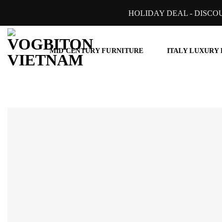
Skip
HOLIDAY DEAL - DISCO
to
content
MID CENTURY FURNITURE
ITALY LUXURY