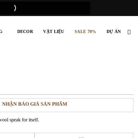
G
DECOR
VẬT LIỆU
SALE 70%
DỰ ÁN
NHẬN BÁO GIÁ SẢN PHẨM
wool speak for itself.